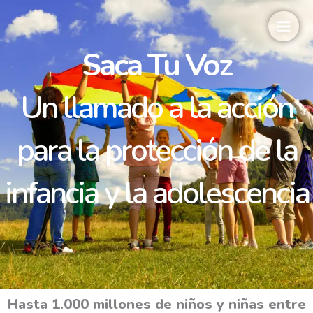
Ir
al
contenido
Saca Tu Voz
Un llamado a la acción
para la protección de la
infancia y la adolescencia
Hasta 1.000 millones de niños y niñas entre